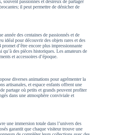
s, souvent passionnés et désireux de partager
 brocantes; il peut permettre de dénicher de
ue année des centaines de passionnés et de
ieu idéal pour découvrir des objets rares et des
4 promet d’être encore plus impressionnante
si qu’à des pièces historiques. Les amateurs de
ments et accessoires d’époque.
propose diverses animations pour agrémenter la
ons artisanales, et espace enfants offrent une
 de partage où petits et grands peuvent profiter
ongés dans une atmosphère conviviale et
ivre une immersion totale dans l’univers des
posés garantit que chaque visiteur trouve une
tionneurs de compléter leurs collections avec des