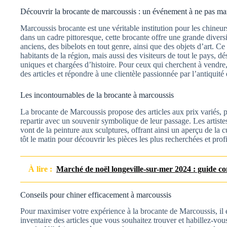
Découvrir la brocante de marcoussis : un événement à ne pas m
Marcoussis brocante est une véritable institution pour les chineurs
dans un cadre pittoresque, cette brocante offre une grande diver
anciens, des bibelots en tout genre, ainsi que des objets d’art. C
habitants de la région, mais aussi des visiteurs de tout le pays, dé
uniques et chargées d’histoire. Pour ceux qui cherchent à vendre,
des articles et répondre à une clientèle passionnée par l’antiquité e
Les incontournables de la brocante à marcoussis
La brocante de Marcoussis propose des articles aux prix variés, pe
repartir avec un souvenir symbolique de leur passage. Les artiste
vont de la peinture aux sculptures, offrant ainsi un aperçu de la cu
tôt le matin pour découvrir les pièces les plus recherchées et pro
À lire :
Marché de noël longeville-sur-mer 2024 : guide c
Conseils pour chiner efficacement à marcoussis
Pour maximiser votre expérience à la brocante de Marcoussis, il es
inventaire des articles que vous souhaitez trouver et habillez-v