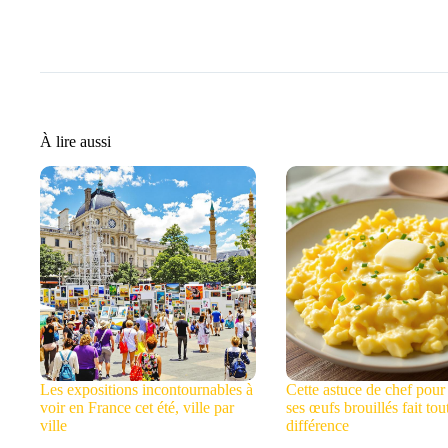
À lire aussi
Les expositions incontournables à
Cette astuce de chef pour 
voir en France cet été, ville par
ses œufs brouillés fait tou
ville
différence