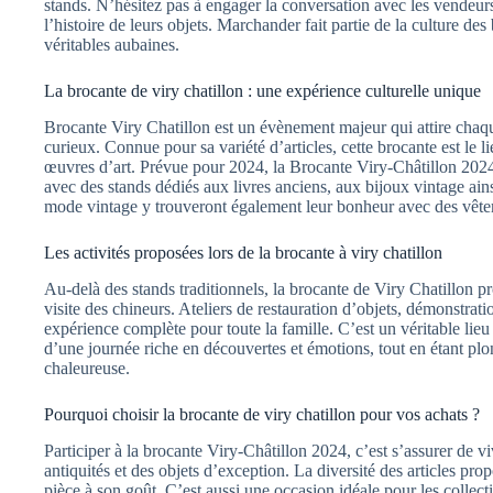
stands. N’hésitez pas à engager la conversation avec les vendeur
l’histoire de leurs objets. Marchander fait partie de la culture des
véritables aubaines.
La brocante de viry chatillon : une expérience culturelle unique
Brocante Viry Chatillon est un évènement majeur qui attire chaq
curieux. Connue pour sa variété d’articles, cette brocante est le l
œuvres d’art. Prévue pour 2024, la Brocante Viry-Châtillon 202
avec des stands dédiés aux livres anciens, aux bijoux vintage ain
mode vintage y trouveront également leur bonheur avec des vête
Les activités proposées lors de la brocante à viry chatillon
Au-delà des stands traditionnels, la brocante de Viry Chatillon 
visite des chineurs. Ateliers de restauration d’objets, démonstrati
expérience complète pour toute la famille. C’est un véritable lieu
d’une journée riche en découvertes et émotions, tout en étant pl
chaleureuse.
Pourquoi choisir la brocante de viry chatillon pour vos achats ?
Participer à la brocante Viry-Châtillon 2024, c’est s’assurer de v
antiquités et des objets d’exception. La diversité des articles pro
pièce à son goût. C’est aussi une occasion idéale pour les collec