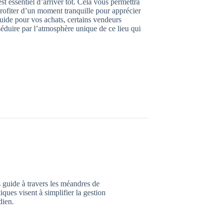
 est essentiel d’arriver tôt. Cela vous permettra
rofiter d’un moment tranquille pour apprécier
quide pour vos achats, certains vendeurs
séduire par l’atmosphère unique de ce lieu qui
 guide à travers les méandres de
iques visent à simplifier la gestion
dien.