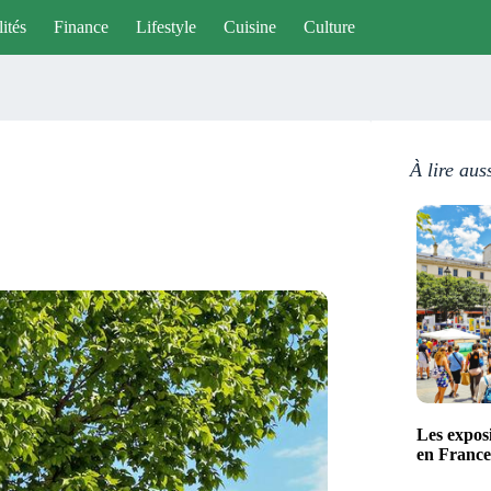
ités
Finance
Lifestyle
Cuisine
Culture
À lire aus
Les exposi
en France c